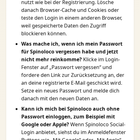
nutzt wie bei der Registrierung. Lösche
danach Browser-Cache und Cookies oder
teste den Login in einem anderen Browser,
weil gespeicherte Daten den Zugriff
blockieren können.
Was mache ich, wenn ich mein Passwort
für Spinoloco vergessen habe und jetzt
nicht mehr reinkomme?
Klicke im Login-
Fenster auf „Passwort vergessen“ und
fordere den Link zur Zurücksetzung an, der
an deine registrierte E‑Mail geschickt wird.
Setze ein neues Passwort und melde dich
danach mit den neuen Daten an.
Kann ich mich bei Spinoloco auch ohne
Passwort einloggen, zum Beispiel mit
Google oder Apple?
Wenn Spinoloco Social-
Login anbietet, siehst du im Anmeldefenster
Buttons wie „Mit Google“ oder „Mit Apple“