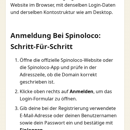
Website im Browser, mit denselben Login-Daten
und derselben Kontostruktur wie am Desktop.
Anmeldung Bei Spinoloco:
Schritt-Für-Schritt
Öffne die offizielle Spinoloco-Website oder
die Spinoloco-App und prüfe in der
Adresszeile, ob die Domain korrekt
geschrieben ist.
Klicke oben rechts auf
Anmelden
, um das
Login-Formular zu öffnen.
Gib deine bei der Registrierung verwendete
E-Mail-Adresse oder deinen Benutzernamen
sowie dein Passwort ein und bestätige mit
Einloggen
.