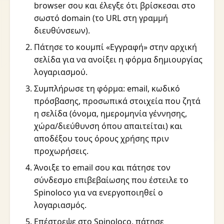
browser σου και έλεγξε ότι βρίσκεσαι στο
σωστό domain (το URL στη γραμμή
διευθύνσεων).
Πάτησε το κουμπί «Εγγραφή» στην αρχική
σελίδα για να ανοίξει η φόρμα δημιουργίας
λογαριασμού.
Συμπλήρωσε τη φόρμα: email, κωδικό
πρόσβασης, προσωπικά στοιχεία που ζητά
η σελίδα (όνομα, ημερομηνία γέννησης,
χώρα/διεύθυνση όπου απαιτείται) και
αποδέξου τους όρους χρήσης πριν
προχωρήσεις.
Άνοιξε το email σου και πάτησε τον
σύνδεσμο επιβεβαίωσης που έστειλε το
Spinoloco για να ενεργοποιηθεί ο
λογαριασμός.
Επέστρεψε στο Spinoloco, πάτησε