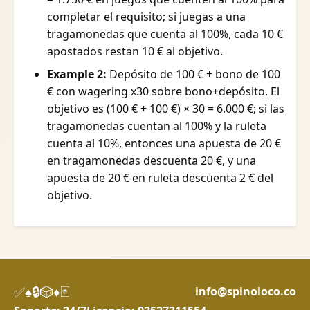
completar el requisito; si juegas a una
tragamonedas que cuenta al 100%, cada 10 €
apostados restan 10 € al objetivo.
Example 2:
Depósito de 100 € + bono de 100
€ con wagering x30 sobre bono+depósito. El
objetivo es (100 € + 100 €) × 30 = 6.000 €; si las
tragamonedas cuentan al 100% y la ruleta
cuenta al 10%, entonces una apuesta de 20 €
en tragamonedas descuenta 20 €, y una
apuesta de 20 € en ruleta descuenta 2 € del
objetivo.
✅
♠️
🔒
🎲
♦️
🃏
info@spinoloco.co