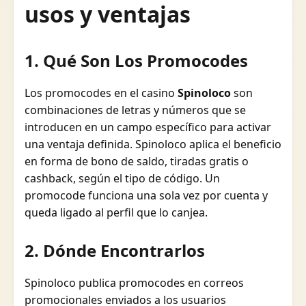
usos y ventajas
1. Qué Son Los Promocodes
Los promocodes en el casino
Spinoloco
son
combinaciones de letras y números que se
introducen en un campo específico para activar
una ventaja definida. Spinoloco aplica el beneficio
en forma de bono de saldo, tiradas gratis o
cashback, según el tipo de código. Un
promocode funciona una sola vez por cuenta y
queda ligado al perfil que lo canjea.
2. Dónde Encontrarlos
Spinoloco publica promocodes en correos
promocionales enviados a los usuarios