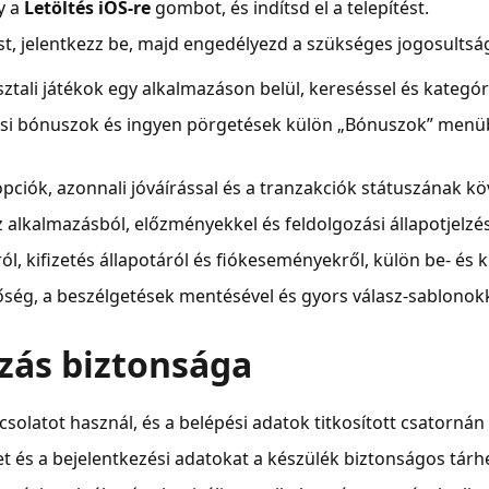
y a
Letöltés iOS-re
gombot, és indítsd el a telepítést.
t, jelentkezz be, majd engedélyezd a szükséges jogosultság
asztali játékok egy alkalmazáson belül, kereséssel és kategó
ési bónuszok és ingyen pörgetések külön „Bónuszok” menüben
pciók, azonnali jóváírással és a tranzakciók státuszának kö
az alkalmazásból, előzményekkel és feldolgozási állapotjelzés
l, kifizetés állapotáról és fiókeseményekről, külön be- és 
etőség, a beszélgetések mentésével és gyors válasz-sablonokk
zás biztonsága
solatot használ, és a belépési adatok titkosított csatorná
s a bejelentkezési adatokat a készülék biztonságos tárhe