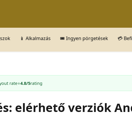
uszok
📱 Alkalmazás
🎟️ Ingyen pörgetések
💳 Bef
yout rate
⭐
4.8/5
rating
és: elérhető verziók An