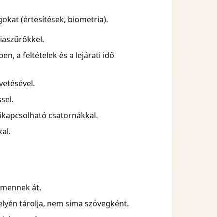
okat (értesítések, biometria).
riaszűrőkkel.
, a feltételek és a lejárati idő
vetésével.
sel.
kikapcsolható csatornákkal.
al.
n mennek át.
lyén tárolja, nem sima szövegként.