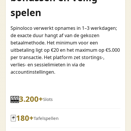
spelen
Spinoloco verwerkt opnames in 1–3 werkdagen;
de exacte duur hangt af van de gekozen
betaalmethode. Het minimum voor een
uitbetaling ligt op €20 en het maximum op €5.000
per transactie. Het platform zet stortings-,
verlies- en sessielimieten in via de
accountinstellingen.
🎰
3.200+
Slots
🃏
180+
Tafelspellen