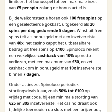
limiteert het bonusspel tot een maximale inzet
van
€5 per spin
zolang de bonus actief is.
Bij de welkomstactie horen ook
100 free spins
op
een geselecteerde gokkast, uitgekeerd als
20
spins per dag gedurende 5 dagen
. Winst uit free
spins telt als bonusgeld met een inzetvereiste
van
40x
; het casino cappt het uitbetaalbare
bedrag uit free spins op
€100
. Spinoloco rekent
een wekelijkse
cashback van 10%
op netto
verliezen, met een maximum van
€50
, en zet
cashback om in bonusgeld met
10x
inzetvereiste
binnen
7 dagen
.
Onder acties zet Spinoloco periodiek
stortingsdeals klaar, zoals
50% tot €100
op
vrijdag met code, bij een minimale storting van
€25
en
30x
inzetvereiste. Het casino draait ook
tijdelijke toernooien op slots met een prijzenpot,