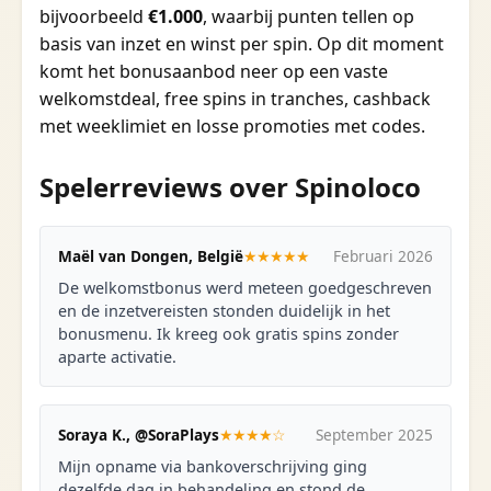
bijvoorbeeld
€1.000
, waarbij punten tellen op
basis van inzet en winst per spin. Op dit moment
komt het bonusaanbod neer op een vaste
welkomstdeal, free spins in tranches, cashback
met weeklimiet en losse promoties met codes.
Spelerreviews over Spinoloco
Maël van Dongen, België
★★★★★
Februari 2026
De welkomstbonus werd meteen goedgeschreven
en de inzetvereisten stonden duidelijk in het
bonusmenu. Ik kreeg ook gratis spins zonder
aparte activatie.
Soraya K., @SoraPlays
★★★★☆
September 2025
Mijn opname via bankoverschrijving ging
dezelfde dag in behandeling en stond de