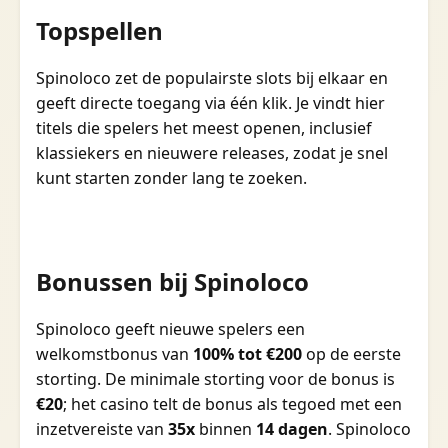
Topspellen
Spinoloco zet de populairste slots bij elkaar en
geeft directe toegang via één klik. Je vindt hier
titels die spelers het meest openen, inclusief
klassiekers en nieuwere releases, zodat je snel
kunt starten zonder lang te zoeken.
Bonussen bij Spinoloco
Spinoloco geeft nieuwe spelers een
welkomstbonus van
100% tot €200
op de eerste
storting. De minimale storting voor de bonus is
€20
; het casino telt de bonus als tegoed met een
inzetvereiste van
35x
binnen
14 dagen
. Spinoloco