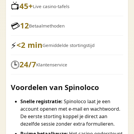
📺
45+
Live casino-tafels
💳
12
Betaalmethoden
⚡
<2 min
Gemiddelde stortingstijd
🕒
24/7
Klantenservice
Voordelen van Spinoloco
Snelle registratie:
Spinoloco laat je een
account openen met e-mail en wachtwoord.
De eerste storting koppel je direct aan
dezelfde sessie zonder extra formulieren.
Ruime betaalkeuze:
Het casino ondersteunt