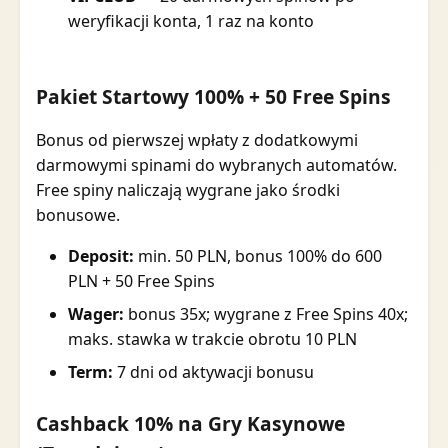
weryfikacji konta, 1 raz na konto
Pakiet Startowy 100% + 50 Free Spins
Bonus od pierwszej wpłaty z dodatkowymi
darmowymi spinami do wybranych automatów.
Free spiny naliczają wygrane jako środki
bonusowe.
Deposit:
min. 50 PLN, bonus 100% do 600
PLN + 50 Free Spins
Wager:
bonus 35x; wygrane z Free Spins 40x;
maks. stawka w trakcie obrotu 10 PLN
Term:
7 dni od aktywacji bonusu
Cashback 10% na Gry Kasynowe