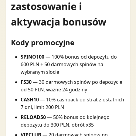
zastosowanie i
aktywacja bonusów
Kody promocyjne
SPINO100
— 100% bonus od depozytu do
600 PLN + 50 darmowych spinów na
wybranym slocie
FS30
— 30 darmowych spinów po depozycie
od 50 PLN, ważne 24 godziny
CASH10
— 10% cashback od strat z ostatnich
7 dni, limit 200 PLN
RELOAD50
— 50% bonus od kolejnego
depozytu do 300 PLN, obrót x35
VIPCLUB
— 20 darmowych spinów po