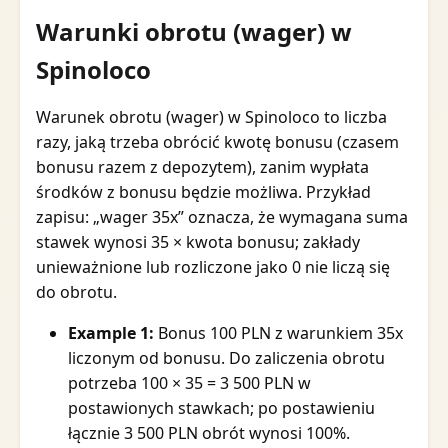
Warunki obrotu (wager) w
Spinoloco
Warunek obrotu (wager) w Spinoloco to liczba
razy, jaką trzeba obrócić kwotę bonusu (czasem
bonusu razem z depozytem), zanim wypłata
środków z bonusu będzie możliwa. Przykład
zapisu: „wager 35x” oznacza, że wymagana suma
stawek wynosi 35 × kwota bonusu; zakłady
unieważnione lub rozliczone jako 0 nie liczą się
do obrotu.
Example 1:
Bonus 100 PLN z warunkiem 35x
liczonym od bonusu. Do zaliczenia obrotu
potrzeba 100 × 35 = 3 500 PLN w
postawionych stawkach; po postawieniu
łącznie 3 500 PLN obrót wynosi 100%.