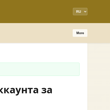
More
ккаунта за