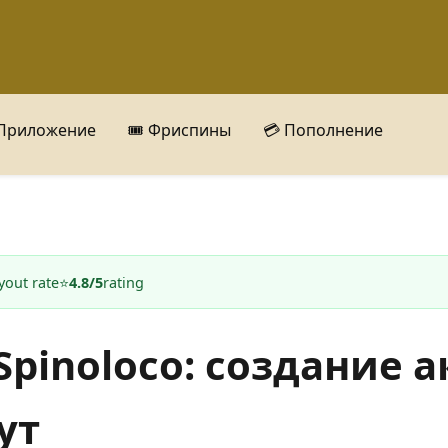
 Приложение
🎟️ Фриспины
💳 Пополнение
yout rate
⭐
4.8/5
rating
Spinoloco: создание а
ут