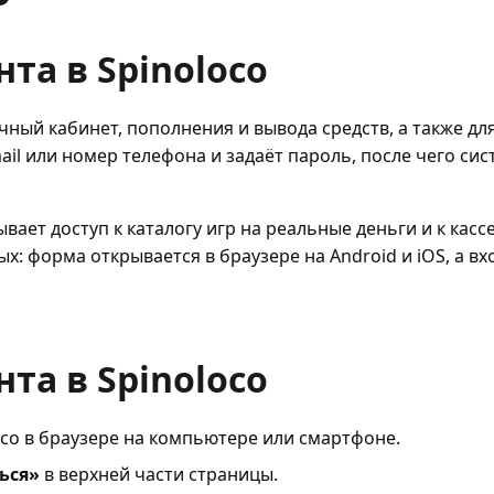
та в Spinoloco
ичный кабинет, пополнения и вывода средств, а также д
ail или номер телефона и задаёт пароль, после чего си
вает доступ к каталогу игр на реальные деньги и к касс
: форма открывается в браузере на Android и iOS, а вхо
та в Spinoloco
co в браузере на компьютере или смартфоне.
ься»
в верхней части страницы.