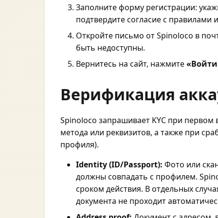
Заполните форму регистрации: укажи
подтвердите согласие с правилами 
Откройте письмо от Spinoloco в поч
быть недоступны.
Вернитесь на сайт, нажмите
«Войти
Верификация аккаун
Spinoloco запрашивает KYC при первом 
метода или реквизитов, а также при ср
профиля).
Identity (ID/Passport):
Фото или скан
должны совпадать с профилем. Spin
сроком действия. В отдельных случ
документа не проходит автоматичес
Address proof:
Документ с адресом, 