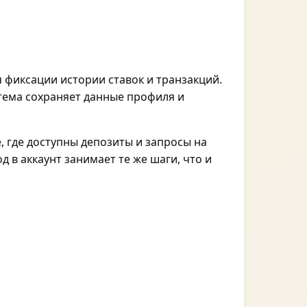
ля фиксации истории ставок и транзакций.
стема сохраняет данные профиля и
е, где доступны депозиты и запросы на
д в аккаунт занимает те же шаги, что и