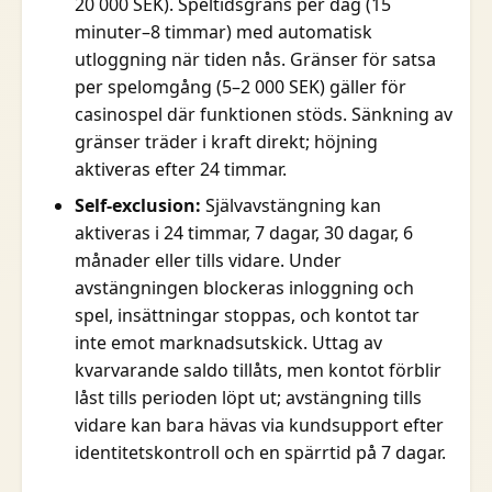
20 000 SEK). Speltidsgräns per dag (15
minuter–8 timmar) med automatisk
utloggning när tiden nås. Gränser för satsa
per spelomgång (5–2 000 SEK) gäller för
casinospel där funktionen stöds. Sänkning av
gränser träder i kraft direkt; höjning
aktiveras efter 24 timmar.
Self-exclusion:
Självavstängning kan
aktiveras i 24 timmar, 7 dagar, 30 dagar, 6
månader eller tills vidare. Under
avstängningen blockeras inloggning och
spel, insättningar stoppas, och kontot tar
inte emot marknadsutskick. Uttag av
kvarvarande saldo tillåts, men kontot förblir
låst tills perioden löpt ut; avstängning tills
vidare kan bara hävas via kundsupport efter
identitetskontroll och en spärrtid på 7 dagar.