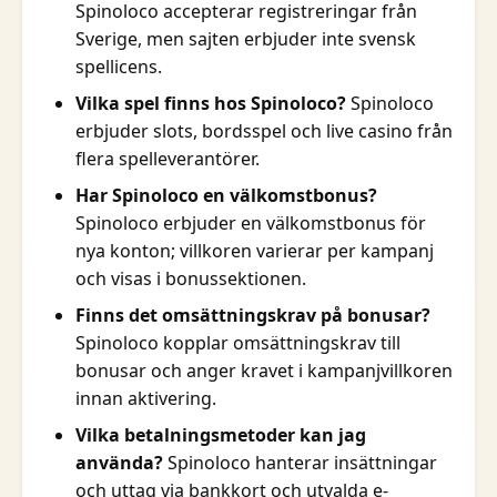
Spinoloco accepterar registreringar från
Sverige, men sajten erbjuder inte svensk
spellicens.
Vilka spel finns hos Spinoloco?
Spinoloco
erbjuder slots, bordsspel och live casino från
flera spelleverantörer.
Har Spinoloco en välkomstbonus?
Spinoloco erbjuder en välkomstbonus för
nya konton; villkoren varierar per kampanj
och visas i bonussektionen.
Finns det omsättningskrav på bonusar?
Spinoloco kopplar omsättningskrav till
bonusar och anger kravet i kampanjvillkoren
innan aktivering.
Vilka betalningsmetoder kan jag
använda?
Spinoloco hanterar insättningar
och uttag via bankkort och utvalda e-