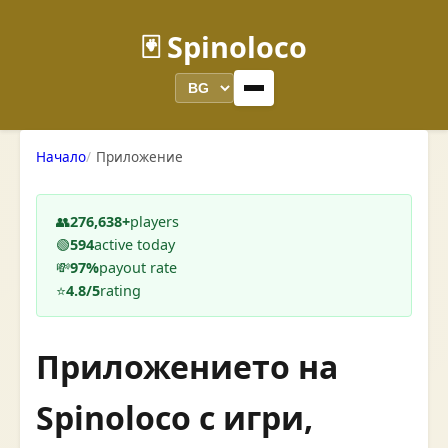
🃏 Spinoloco
Начало
Приложение
👥
276,638+
players
🟢
594
active today
💸
97%
payout rate
⭐
4.8/5
rating
Приложението на
Spinoloco с игри,