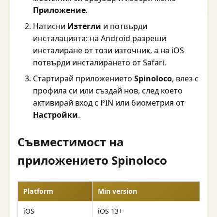
Приложение
.
Натисни
Изтегли
и потвърди
инсталацията: на Android разреши
инсталиране от този източник, а на iOS
потвърди инсталирането от Safari.
Стартирай приложението
Spinoloco
, влез с
профила си или създай нов, след което
активирай вход с PIN или биометрия от
Настройки
.
Съвместимост на
приложението Spinoloco
Platform
Min version
iOS
iOS 13+