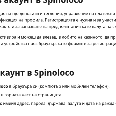
 достъп до депозити и тегления, управление на платежни
ификация на профила. Регистрацията е нужна и за участ
 както и за запазване на предпочитания като валута на 
активира и можеш да влезеш в лобито на казиното, да 
ни устройства през браузър, като формите за регистраци
каунт в Spinoloco
loco
в браузъра си (компютър или мобилен телефон).
в горната част на страницата.
имейл адрес, парола, държава, валута и дата на раждан