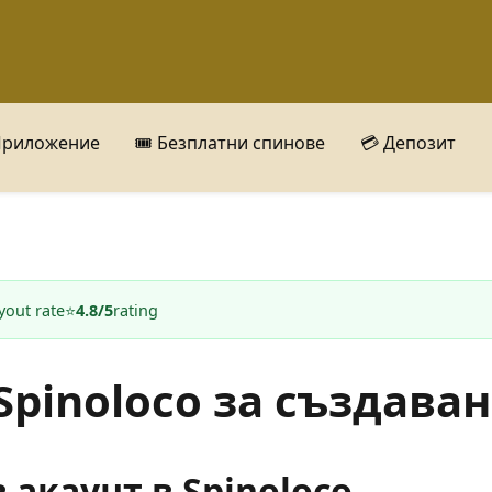
Приложение
🎟️ Безплатни спинове
💳 Депозит
yout rate
⭐
4.8/5
rating
Spinoloco за създаван
 акаунт в Spinoloco