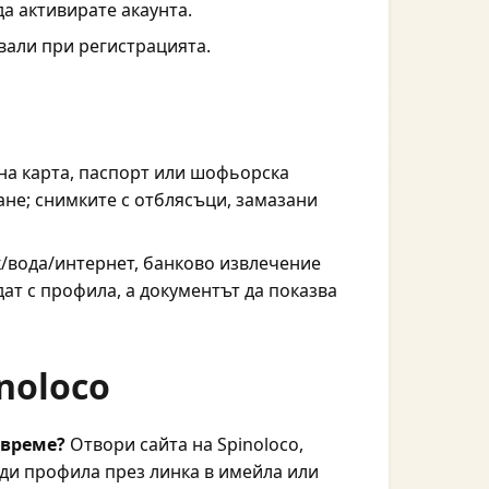
да активирате акаунта.
звали при регистрацията.
чна карта, паспорт или шофьорска
ане; снимките с отблясъци, замазани
ок/вода/интернет, банково извлечение
т с профила, а документът да показва
noloco
 време?
Отвори сайта на Spinoloco,
рди профила през линка в имейла или