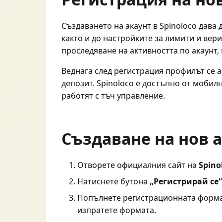
Създаването на акаунт в Spinoloco дава
както и до настройките за лимити и вер
проследяване на активността по акаунт,
Веднага след регистрация профилът се 
депозит. Spinoloco е достъпно от мобил
работят с тъч управление.
Създаване на нов а
Отворете официалния сайт на
Spino
Натиснете бутона
„Регистрирай се“
Попълнете регистрационната форма: 
изпратете формата.