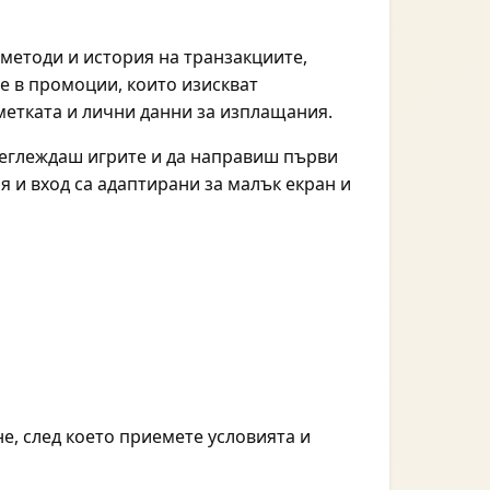
 методи и история на транзакциите,
ие в промоции, които изискват
сметката и лични данни за изплащания.
преглеждаш игрите и да направиш първи
я и вход са адаптирани за малък екран и
е, след което приемете условията и