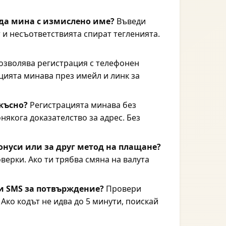
 да мина с измислено име?
Въведи
 и несъответствията спират тегленията.
озволява регистрация с телефонен
цията минава през имейл и линк за
-късно?
Регистрацията минава без
някога доказателство за адрес. Без
бонуси или за друг метод на плащане?
верки. Ако ти трябва смяна на валута
ли SMS за потвърждение?
Провери
Ако кодът не идва до 5 минути, поискай