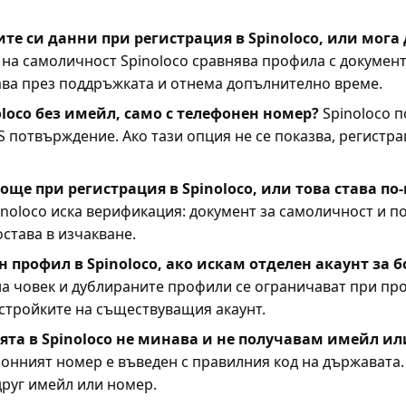
те си данни при регистрация в Spinoloco, или мога
на самоличност Spinoloco сравнява профила с документ
ва през поддръжката и отнема допълнително време.
oloco без имейл, само с телефонен номер?
Spinoloco п
 потвърждение. Ако тази опция не се показва, регистра
още при регистрация в Spinoloco, или това става по
inoloco иска верификация: документ за самоличност и по
става в изчакване.
н профил в Spinoloco, ако искам отделен акаунт за 
на човек и дублираните профили се ограничават при про
астройките на съществуващия акаунт.
ията в Spinoloco не минава и не получавам имейл и
фонният номер е въведен с правилния код на държавата. 
друг имейл или номер.