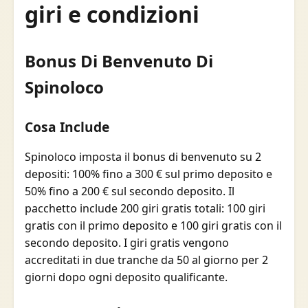
giri e condizioni
Bonus Di Benvenuto Di
Spinoloco
Cosa Include
Spinoloco imposta il bonus di benvenuto su 2
depositi: 100% fino a 300 € sul primo deposito e
50% fino a 200 € sul secondo deposito. Il
pacchetto include 200 giri gratis totali: 100 giri
gratis con il primo deposito e 100 giri gratis con il
secondo deposito. I giri gratis vengono
accreditati in due tranche da 50 al giorno per 2
giorni dopo ogni deposito qualificante.