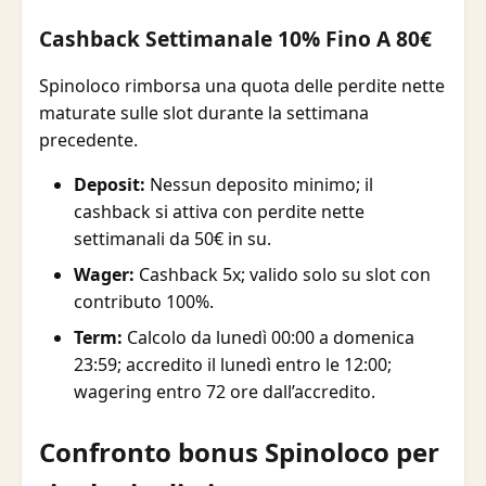
Cashback Settimanale 10% Fino A 80€
Spinoloco rimborsa una quota delle perdite nette
maturate sulle slot durante la settimana
precedente.
Deposit:
Nessun deposito minimo; il
cashback si attiva con perdite nette
settimanali da 50€ in su.
Wager:
Cashback 5x; valido solo su slot con
contributo 100%.
Term:
Calcolo da lunedì 00:00 a domenica
23:59; accredito il lunedì entro le 12:00;
wagering entro 72 ore dall’accredito.
Confronto bonus Spinoloco per