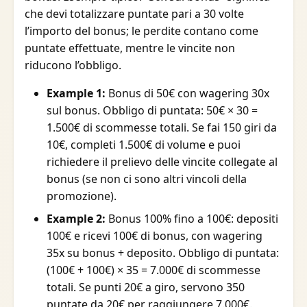
che devi totalizzare puntate pari a 30 volte
l’importo del bonus; le perdite contano come
puntate effettuate, mentre le vincite non
riducono l’obbligo.
Example 1:
Bonus di 50€ con wagering 30x
sul bonus. Obbligo di puntata: 50€ × 30 =
1.500€ di scommesse totali. Se fai 150 giri da
10€, completi 1.500€ di volume e puoi
richiedere il prelievo delle vincite collegate al
bonus (se non ci sono altri vincoli della
promozione).
Example 2:
Bonus 100% fino a 100€: depositi
100€ e ricevi 100€ di bonus, con wagering
35x su bonus + deposito. Obbligo di puntata:
(100€ + 100€) × 35 = 7.000€ di scommesse
totali. Se punti 20€ a giro, servono 350
puntate da 20€ per raggiungere 7.000€.