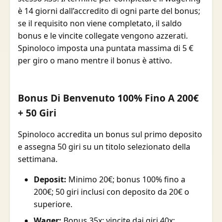
è 14 giorni dall’accredito di ogni parte del bonus;
se il requisito non viene completato, il saldo
bonus e le vincite collegate vengono azzerati.
Spinoloco imposta una puntata massima di 5 €
per giro o mano mentre il bonus è attivo.
Bonus Di Benvenuto 100% Fino A 200€
+ 50 Giri
Spinoloco accredita un bonus sul primo deposito
e assegna 50 giri su un titolo selezionato della
settimana.
Deposit:
Minimo 20€; bonus 100% fino a
200€; 50 giri inclusi con deposito da 20€ o
superiore.
Wager:
Bonus 35x; vincite dai giri 40x;