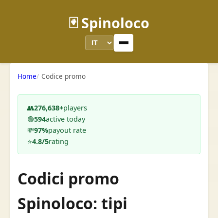
🃏 Spinoloco
Home
Codice promo
👥
276,638+
players
🟢
594
active today
💸
97%
payout rate
⭐
4.8/5
rating
Codici promo
Spinoloco: tipi