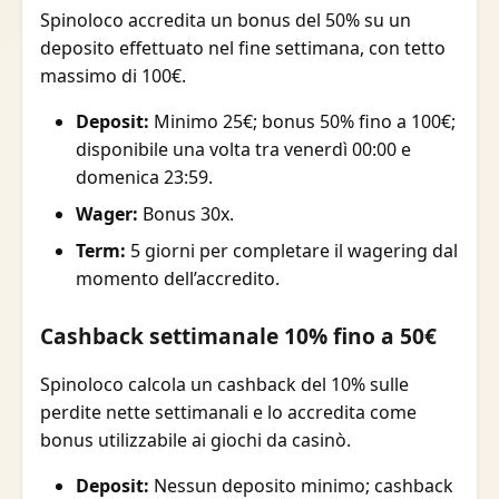
Spinoloco accredita un bonus del 50% su un
deposito effettuato nel fine settimana, con tetto
massimo di 100€.
Deposit:
Minimo 25€; bonus 50% fino a 100€;
disponibile una volta tra venerdì 00:00 e
domenica 23:59.
Wager:
Bonus 30x.
Term:
5 giorni per completare il wagering dal
momento dell’accredito.
Cashback settimanale 10% fino a 50€
Spinoloco calcola un cashback del 10% sulle
perdite nette settimanali e lo accredita come
bonus utilizzabile ai giochi da casinò.
Deposit:
Nessun deposito minimo; cashback