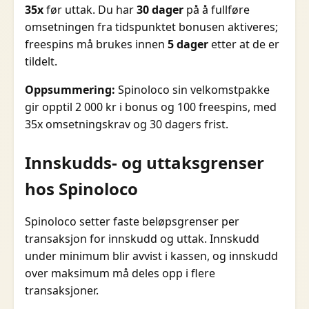
35x
før uttak. Du har
30 dager
på å fullføre
omsetningen fra tidspunktet bonusen aktiveres;
freespins må brukes innen
5 dager
etter at de er
tildelt.
Oppsummering:
Spinoloco sin velkomstpakke
gir opptil 2 000 kr i bonus og 100 freespins, med
35x omsetningskrav og 30 dagers frist.
Innskudds- og uttaksgrenser
hos Spinoloco
Spinoloco setter faste beløpsgrenser per
transaksjon for innskudd og uttak. Innskudd
under minimum blir avvist i kassen, og innskudd
over maksimum må deles opp i flere
transaksjoner.