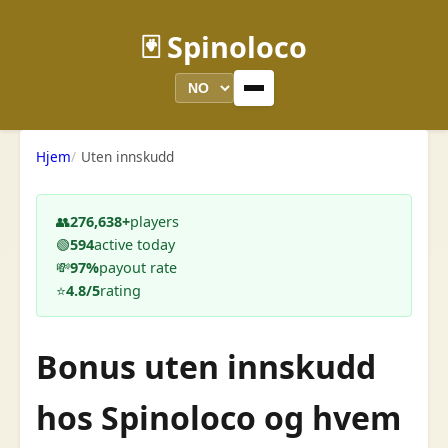
🃏 Spinoloco
Hjem
Uten innskudd
👥
276,638+
players
🟢
594
active today
💸
97%
payout rate
⭐
4.8/5
rating
Bonus uten innskudd
hos Spinoloco og hvem