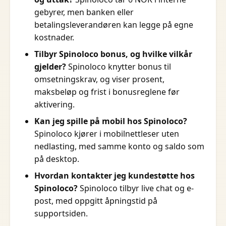
gebyrer, men banken eller
betalingsleverandøren kan legge på egne
kostnader.
Tilbyr Spinoloco bonus, og hvilke vilkår
gjelder?
Spinoloco knytter bonus til
omsetningskrav, og viser prosent,
maksbeløp og frist i bonusreglene før
aktivering.
Kan jeg spille på mobil hos Spinoloco?
Spinoloco kjører i mobilnettleser uten
nedlasting, med samme konto og saldo som
på desktop.
Hvordan kontakter jeg kundestøtte hos
Spinoloco?
Spinoloco tilbyr live chat og e-
post, med oppgitt åpningstid på
supportsiden.