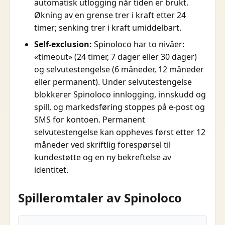
automatisk utlogging når tiden er brukt.
Økning av en grense trer i kraft etter 24
timer; senking trer i kraft umiddelbart.
Self-exclusion:
Spinoloco har to nivåer:
«timeout» (24 timer, 7 dager eller 30 dager)
og selvutestengelse (6 måneder, 12 måneder
eller permanent). Under selvutestengelse
blokkerer Spinoloco innlogging, innskudd og
spill, og markedsføring stoppes på e-post og
SMS for kontoen. Permanent
selvutestengelse kan oppheves først etter 12
måneder ved skriftlig forespørsel til
kundestøtte og en ny bekreftelse av
identitet.
Spilleromtaler av Spinoloco