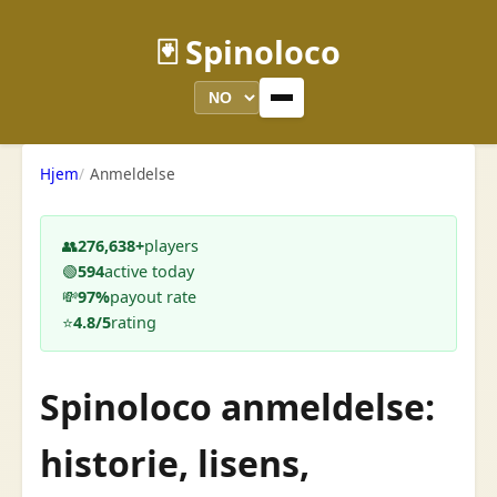
🃏 Spinoloco
Hjem
Anmeldelse
👥
276,638+
players
🟢
594
active today
💸
97%
payout rate
⭐
4.8/5
rating
Spinoloco anmeldelse:
historie, lisens,