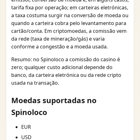
tarifa fixa por operação; em carteiras eletrónicas,
a taxa costuma surgir na conversão de moeda ou
quando a carteira cobra pelo levantamento para
cartão/conta. Em criptomoedas, a comissão vem
da rede (taxa de mineração/gás) e varia
conforme a congestão e a moeda usada.
Resumo: no Spinoloco a comissão do casino é
zero; qualquer custo adicional depende do
banco, da carteira eletrónica ou da rede cripto
usada na transação.
Moedas suportadas no
Spinoloco
EUR
USD