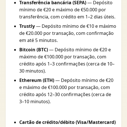
Transferência bancária (SEPA)
— Depósito
mínimo de €20 e máximo de €50.000 por
transferência, com crédito em 1–2 dias úteis.
Trustly
— Depósito mínimo de €10 e máximo
de €20.000 por transação, com confirmação
em até 5 minutos.
Bitcoin (BTC)
— Depósito mínimo de €20 e
máximo de €100.000 por transação, com
crédito após 1–3 confirmações (cerca de 10–
30 minutos).
Ethereum (ETH)
— Depósito mínimo de €20
e máximo de €100.000 por transação, com
crédito após 12–30 confirmações (cerca de
3–10 minutos).
Cartão de crédito/débito (Visa/Mastercard)