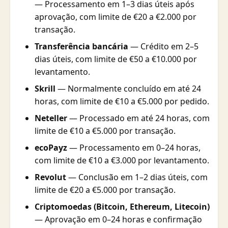
— Processamento em 1–3 dias úteis após
aprovação, com limite de €20 a €2.000 por
transação.
Transferência bancária
— Crédito em 2–5
dias úteis, com limite de €50 a €10.000 por
levantamento.
Skrill
— Normalmente concluído em até 24
horas, com limite de €10 a €5.000 por pedido.
Neteller
— Processado em até 24 horas, com
limite de €10 a €5.000 por transação.
ecoPayz
— Processamento em 0–24 horas,
com limite de €10 a €3.000 por levantamento.
Revolut
— Conclusão em 1–2 dias úteis, com
limite de €20 a €5.000 por transação.
Criptomoedas (Bitcoin, Ethereum, Litecoin)
— Aprovação em 0–24 horas e confirmação