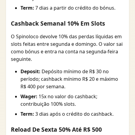
Term:
7 dias a partir do crédito do bónus.
Cashback Semanal 10% Em Slots
O Spinoloco devolve 10% das perdas líquidas em
slots feitas entre segunda e domingo. O valor sai
como bónus e entra na conta na segunda-feira
seguinte.
Deposit:
Depósito mínimo de R$ 30 no
período; cashback mínimo R$ 20 e máximo
R$ 400 por semana.
Wager:
15x no valor do cashback;
contribuição 100% slots.
Term:
3 dias após o crédito do cashback.
Reload De Sexta 50% Até R$ 500