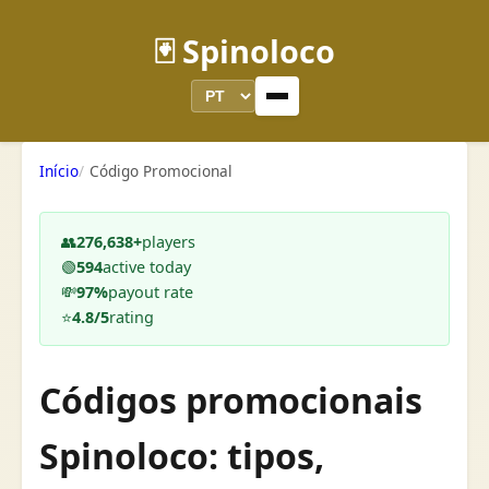
🃏 Spinoloco
Início
Código Promocional
👥
276,638+
players
🟢
594
active today
💸
97%
payout rate
⭐
4.8/5
rating
Códigos promocionais
Spinoloco: tipos,