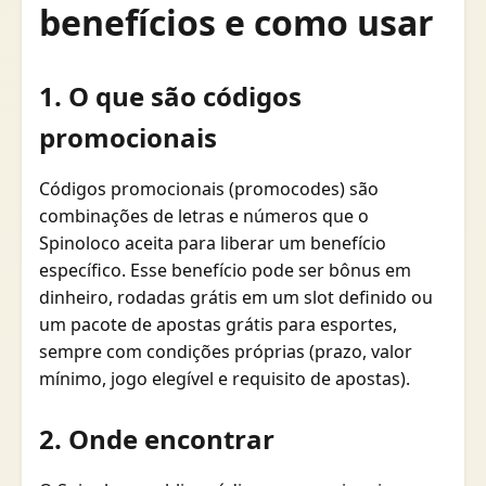
benefícios e como usar
1. O que são códigos
promocionais
Códigos promocionais (promocodes) são
combinações de letras e números que o
Spinoloco aceita para liberar um benefício
específico. Esse benefício pode ser bônus em
dinheiro, rodadas grátis em um slot definido ou
um pacote de apostas grátis para esportes,
sempre com condições próprias (prazo, valor
mínimo, jogo elegível e requisito de apostas).
2. Onde encontrar