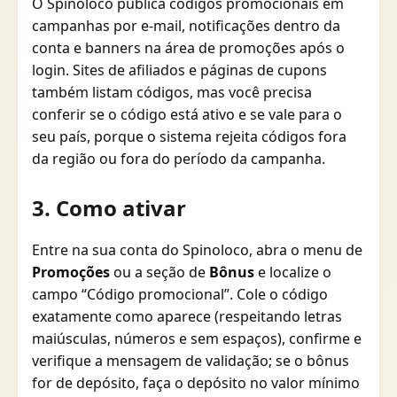
O Spinoloco publica códigos promocionais em
campanhas por e-mail, notificações dentro da
conta e banners na área de promoções após o
login. Sites de afiliados e páginas de cupons
também listam códigos, mas você precisa
conferir se o código está ativo e se vale para o
seu país, porque o sistema rejeita códigos fora
da região ou fora do período da campanha.
3. Como ativar
Entre na sua conta do Spinoloco, abra o menu de
Promoções
ou a seção de
Bônus
e localize o
campo “Código promocional”. Cole o código
exatamente como aparece (respeitando letras
maiúsculas, números e sem espaços), confirme e
verifique a mensagem de validação; se o bônus
for de depósito, faça o depósito no valor mínimo