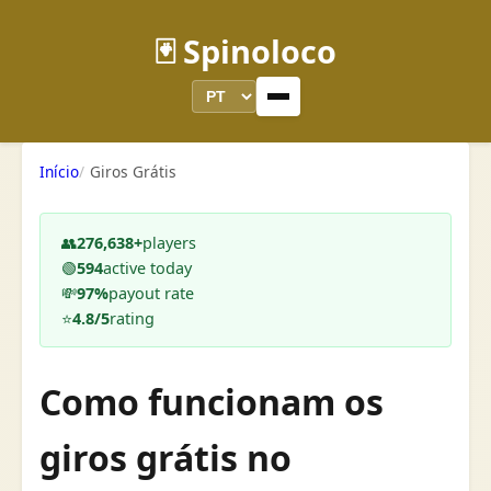
🃏 Spinoloco
Início
Giros Grátis
👥
276,638+
players
🟢
594
active today
💸
97%
payout rate
⭐
4.8/5
rating
Como funcionam os
giros grátis no