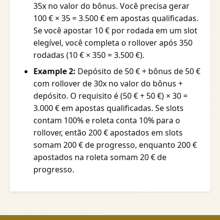
35x no valor do bônus. Você precisa gerar
100 € × 35 = 3.500 € em apostas qualificadas.
Se você apostar 10 € por rodada em um slot
elegível, você completa o rollover após 350
rodadas (10 € × 350 = 3.500 €).
Example 2:
Depósito de 50 € + bônus de 50 €
com rollover de 30x no valor do bônus +
depósito. O requisito é (50 € + 50 €) × 30 =
3.000 € em apostas qualificadas. Se slots
contam 100% e roleta conta 10% para o
rollover, então 200 € apostados em slots
somam 200 € de progresso, enquanto 200 €
apostados na roleta somam 20 € de
progresso.