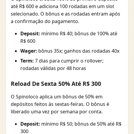
até R$ 600 e adiciona 100 rodadas em um slot
selecionado. O bônus e as rodadas entram após
a confirmação do pagamento.
Deposit:
mínimo R$ 40; bônus de 100% até
R$ 600
Wager:
bônus 35x; ganhos das rodadas 40x
Term:
7 dias para cumprir o rollover;
rodadas válidas por 48 horas
Reload De Sexta 50% Até R$ 300
O Spinoloco aplica um bônus de 50% em
depósitos feitos às sextas-feiras. O bônus é
liberado uma vez por semana por conta.
Deposit:
mínimo R$ 50; bônus de 50% até R$
300