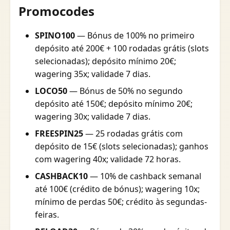
Promocodes
SPINO100
— Bónus de 100% no primeiro
depósito até 200€ + 100 rodadas grátis (slots
selecionadas); depósito mínimo 20€;
wagering 35x; validade 7 dias.
LOCO50
— Bónus de 50% no segundo
depósito até 150€; depósito mínimo 20€;
wagering 30x; validade 7 dias.
FREESPIN25
— 25 rodadas grátis com
depósito de 15€ (slots selecionadas); ganhos
com wagering 40x; validade 72 horas.
CASHBACK10
— 10% de cashback semanal
até 100€ (crédito de bónus); wagering 10x;
mínimo de perdas 50€; crédito às segundas-
feiras.