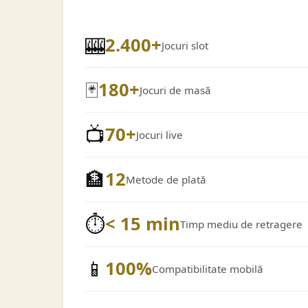
🎰
2.400+
Jocuri slot
🃏
180+
Jocuri de masă
📺
70+
Jocuri live
🏦
12
Metode de plată
⏱️
< 15 min
Timp mediu de retragere
📱
100%
Compatibilitate mobilă