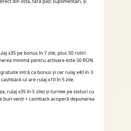
rect din listă, fără pași suplimentari, și
j x35 pe bonus în 7 zile, plus 50 rotiri
punerea minimă pentru activare este 50 RON.
 gratuite intră ca bonus și cer rulaj x40 în 3
ashback-ul are rulaj x10 în 5 zile.
 rulaj x35 în 5 zile) și turnee pe sloturi cu
l de bun venit + cashback acoperă depunerea