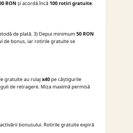
000 RON
și acordă încă
100 rotiri gratuite
.
 metodă de plată. 3) Depui minimum
50 RON
l de bonus, iar rotirile gratuite se
le gratuite au rulaj
x40
pe câștigurile
i reguli de retragere. Miza maximă permisă
ctivării bonusului. Rotirile gratuite expiră