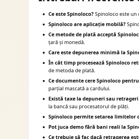
Ce este Spinoloco?
Spinoloco este un ca
Spinoloco are aplicație mobilă?
Spino
Ce metode de plată acceptă Spinolo
țară și monedă.
Care este depunerea minimă la Spin
În cât timp procesează Spinoloco ret
de metoda de plată.
Ce documente cere Spinoloco pentru 
parțial mascată a cardului.
Există taxe la depuneri sau retrageri
la bancă sau procesatorul de plăți.
Spinoloco permite setarea limitelor 
Pot juca demo fără bani reali la Spi
Ce trebuie să fac dacă retragerea es