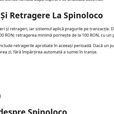
Și Retragere La Spinoloco
ri și retrageri, iar sistemul aplică pragurile pe tranzacție
00 RON; retragerea minimă pornește de la 100 RON, cu un p
 include retragerile aprobate în aceeași perioadă. Dacă un juc
a zi, fără împărțirea automată a sumei în tranșe.
)
 despre Spinoloco