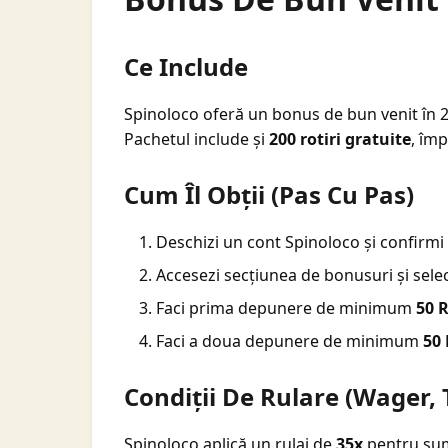
Ce Include
Spinoloco oferă un bonus de bun venit în 
Pachetul include și
200 rotiri gratuite
, împ
Cum Îl Obții (Pas Cu Pas)
Deschizi un cont Spinoloco și confirmi
Accesezi secțiunea de bonusuri și selec
Faci prima depunere de minimum
50 
Faci a doua depunere de minimum
50
Condiții De Rulare (Wager,
Spinoloco aplică un rulaj de
35x
pentru suma