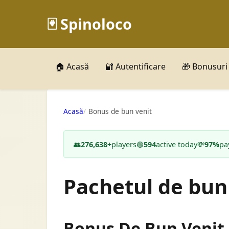
🃏 Spinoloco
🏠 Acasă
🔐 Autentificare
🎁 Bonusuri
Acasă
Bonus de bun venit
👥
276,638+
players
🟢
594
active today
💸
97%
pa
Pachetul de bun 
Bonus De Bun Venit 