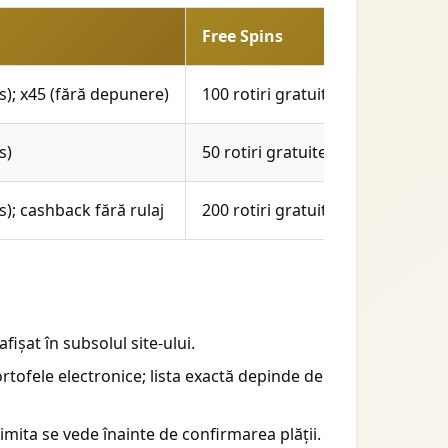
g
Free Spins
s); x45 (fără depunere)
100 rotiri gratuite
s)
50 rotiri gratuite (min. depuner
); cashback fără rulaj
200 rotiri gratuite (alocate săpt
ișat în subsolul site-ului.
tofele electronice; lista exactă depinde de
mita se vede înainte de confirmarea plății.