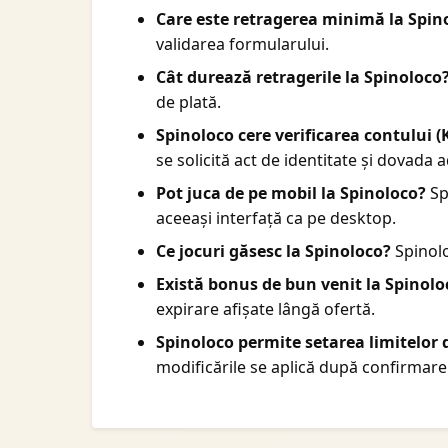
Care este retragerea minimă la Spin
validarea formularului.
Cât durează retragerile la Spinoloco
de plată.
Spinoloco cere verificarea contului (
se solicită act de identitate și dovada a
Pot juca de pe mobil la Spinoloco?
Spi
aceeași interfață ca pe desktop.
Ce jocuri găsesc la Spinoloco?
Spinoloc
Există bonus de bun venit la Spinolo
expirare afișate lângă ofertă.
Spinoloco permite setarea limitelor 
modificările se aplică după confirmare