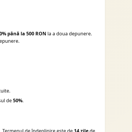
0% până la 500 RON
la a doua depunere.
depunere.
tuite.
sul de
50%
.
. Termenul de îndeplinire este de
14 zile
de